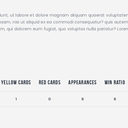
nt, ut labore et dolore magnam aliquam quaerat voluptate
iosam, nisi ut aliquid ex ea commodi consequatur? quis autem 
illum, qui dolorem eum fugiat, quo voluptas nulla pariatur? Lo
Yellow Cards
Red Cards
Appearances
Win Ratio
1
0
6
6