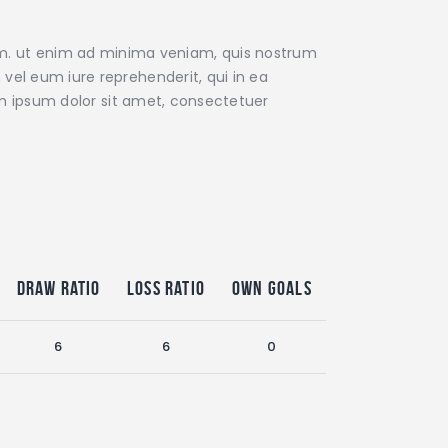
m. ut enim ad minima veniam, quis nostrum
vel eum iure reprehenderit, qui in ea
rem ipsum dolor sit amet, consectetuer
Draw Ratio
Loss Ratio
Own Goals
6
6
0